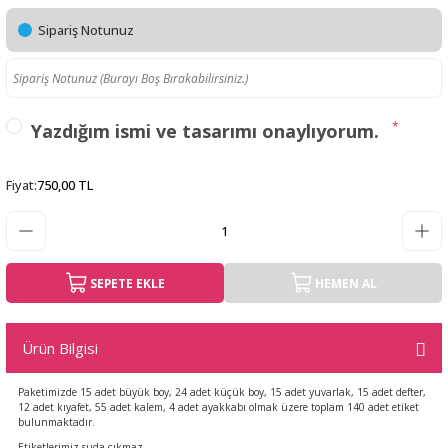
Sipariş Notunuz
*
Yazdığım ismi ve tasarımı onaylıyorum.
Fiyat
:
750,00 TL
SEPETE EKLE
HEMEN AL
Ürün Bilgisi
Paketimizde 15 adet büyük boy, 24 adet küçük boy, 15 adet yuvarlak, 15 adet defter,
12 adet kıyafet, 55 adet kalem, 4 adet ayakkabı olmak üzere toplam 140 adet etiket
bulunmaktadır.
Etiketlerimiz suda çıkmaz.