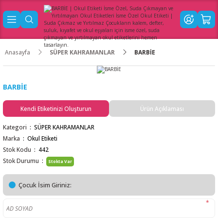
Anasayfa
SÜPER KAHRAMANLAR
BARBİE
BARBİE
Kendi Etiketinizi Oluşturun
Ürün Açıklaması
Kategori
SÜPER KAHRAMANLAR
Marka
Okul Etiketi
Stok Kodu
442
Stok Durumu
Stokta Var
Çocuk İsim Giriniz:
*