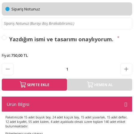
Sipariş Notunuz
*
Yazdığım ismi ve tasarımı onaylıyorum.
Fiyat
:
750,00 TL
SEPETE EKLE
HEMEN AL
Ürün Bilgisi
Paketimizde 15 adet büyük boy, 24 adet küçük boy, 15 adet yuvarlak, 15 adet defter,
12 adet kıyafet, 55 adet kalem, 4 adet ayakkabı olmak üzere toplam 140 adet etiket
bulunmaktadır.
Etiketlerimiz suda çıkmaz.