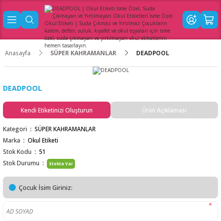
Anasayfa
SÜPER KAHRAMANLAR
DEADPOOL
DEADPOOL
Kendi Etiketinizi Oluşturun
Ürün Açıklaması
Kategori
SÜPER KAHRAMANLAR
Marka
Okul Etiketi
Stok Kodu
51
Stok Durumu
Stokta Var
Çocuk İsim Giriniz:
*