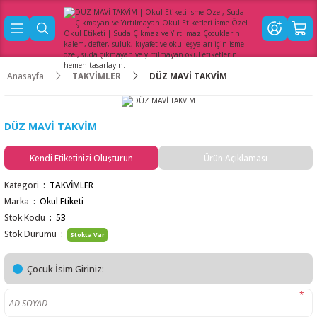
Anasayfa
TAKVİMLER
DÜZ MAVİ TAKVİM
DÜZ MAVİ TAKVİM
Kendi Etiketinizi Oluşturun
Ürün Açıklaması
Kategori
TAKVİMLER
Marka
Okul Etiketi
Stok Kodu
53
Stok Durumu
Stokta Var
Çocuk İsim Giriniz:
*