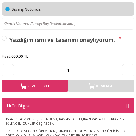
Sipariş Notunuz
*
Yazdığım ismi ve tasarımı onaylıyorum.
Fiyat
:
600,00 TL
SEPETE EKLE
HEMEN AL
Ürün Bilgisi
15 AYLIK TAKVİMLER İÇERİSİNDEN ÇIKAN 450 ADET ÇIKARTMAYLA ÇOCUKLARINIZ
EĞLENCELİ GÜNLER GEÇİRECEK.
SİZLERDE ONLARIN GÖREVLERİNİ, SINAVLARINI, DERSLERİNİ VE 3 GÜN İÇİNDEKİ
PSİKOLOJİK DURUMLARINI YAKINDAN TAKİP EDEBİLECEKSİNİZ.