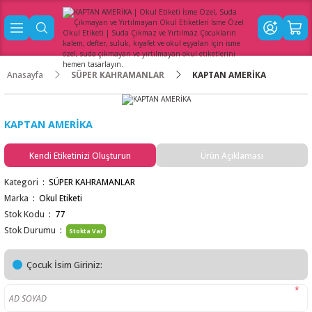
Anasayfa
SÜPER KAHRAMANLAR
KAPTAN AMERİKA
KAPTAN AMERİKA
Kendi Etiketinizi Oluşturun
Ürün Açıklaması
Kategori
SÜPER KAHRAMANLAR
Marka
Okul Etiketi
Stok Kodu
77
Stok Durumu
Stokta Var
Çocuk İsim Giriniz:
*