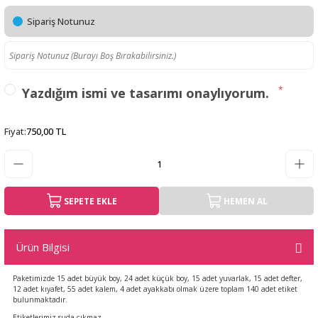
Sipariş Notunuz
*
Yazdığım ismi ve tasarımı onaylıyorum.
Fiyat
:
750,00 TL
SEPETE EKLE
HEMEN AL
Ürün Bilgisi
Paketimizde 15 adet büyük boy, 24 adet küçük boy, 15 adet yuvarlak, 15 adet defter,
12 adet kıyafet, 55 adet kalem, 4 adet ayakkabı olmak üzere toplam 140 adet etiket
bulunmaktadır.
Etiketlerimiz suda çıkmaz.