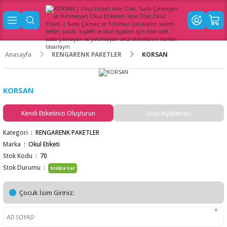
Anasayfa
RENGARENK PAKETLER
KORSAN
KORSAN
Kendi Etiketinizi Oluşturun
Ürün Açıklaması
Kategori
RENGARENK PAKETLER
Marka
Okul Etiketi
Stok Kodu
70
Stok Durumu
Stokta Var
Çocuk İsim Giriniz:
*