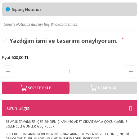
Sipariş Notunuz
*
Yazdığım ismi ve tasarımı onaylıyorum.
Fiyat
:
600,00 TL
SEPETE EKLE
HEMEN AL
Ürün Bilgisi
15 AYLIK TAKVİMLER İÇERİSİNDEN ÇIKAN 450 ADET ÇIKARTMAYLA ÇOCUKLARINIZ
EĞLENCELİ GÜNLER GEÇİRECEK.
SİZLERDE ONLARIN GÖREVLERİNİ, SINAVLARINI, DERSLERİNİ VE 3 GÜN İÇİNDEKİ
PSİKOLOJİK DURUMLARINI YAKINDAN TAKİP EDEBİLECEKSİNİZ.