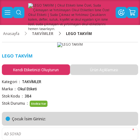
Anasayfa
TAKVİMLER
LEGO TAKVİM
LEGO TAKVİM
Kendi Etiketinizi Oluşturun
Ürün Açıklaması
Kategori
TAKVİMLER
Marka
Okul Etiketi
Stok Kodu
384
Stok Durumu
Stokta Var
Çocuk İsim Giriniz:
*