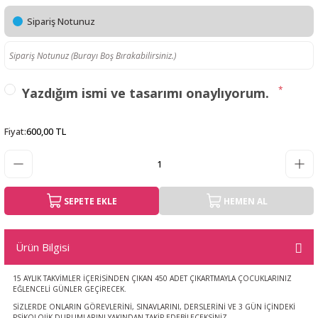
Sipariş Notunuz
*
Yazdığım ismi ve tasarımı onaylıyorum.
Fiyat
:
600,00 TL
SEPETE EKLE
HEMEN AL
Ürün Bilgisi
15 AYLIK TAKVİMLER İÇERİSİNDEN ÇIKAN 450 ADET ÇIKARTMAYLA ÇOCUKLARINIZ
EĞLENCELİ GÜNLER GEÇİRECEK.
SİZLERDE ONLARIN GÖREVLERİNİ, SINAVLARINI, DERSLERİNİ VE 3 GÜN İÇİNDEKİ
PSİKOLOJİK DURUMLARINI YAKINDAN TAKİP EDEBİLECEKSİNİZ.