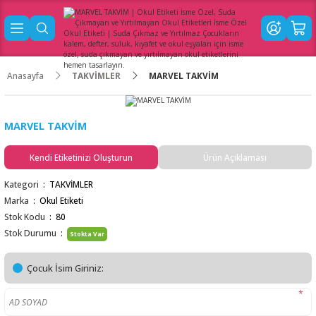
Anasayfa
TAKVİMLER
MARVEL TAKVİM
MARVEL TAKVİM
Kendi Etiketinizi Oluşturun
Ürün Açıklaması
Kategori
TAKVİMLER
Marka
Okul Etiketi
Stok Kodu
80
Stok Durumu
Stokta Var
Çocuk İsim Giriniz:
*