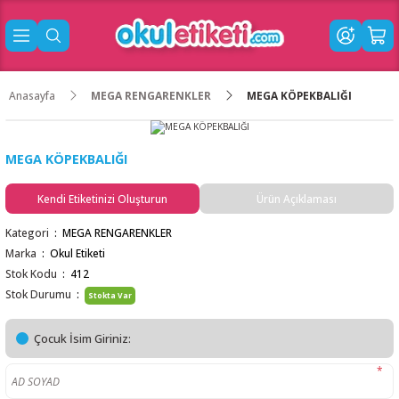
Anasayfa
MEGA RENGARENKLER
MEGA KÖPEKBALIĞI
MEGA KÖPEKBALIĞI
Kendi Etiketinizi Oluşturun
Ürün Açıklaması
Kategori
MEGA RENGARENKLER
Marka
Okul Etiketi
Stok Kodu
412
Stok Durumu
Stokta Var
Çocuk İsim Giriniz:
*