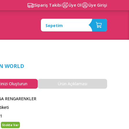
Sipariş Takibi
Üye Ol
Üye Girişi
Sepetim
N WORLD
tinizi Oluşturun
Ürün Açıklaması
GA RENGARENKLER
tiketi
11
Stokta Var