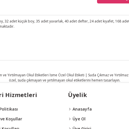
, 32 adet küçük boy, 35 adet yuvarlak, 40 adet defter, 24 adet kıyafet, 168 adet
maktadır.
Bu ürüne ilk yorumu siz yapın!
Yorum Yaz
i Hizmetleri
Üyelik
 Politikası
Anasayfa
 ve Koşullar
Üye Ol
 Koşulları
Üye Girişi