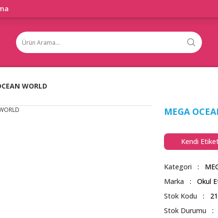
ama
OCEAN WORLD
MEGA OCEA
Kendi Etike
Kategori
ME
Marka
Okul E
Stok Kodu
2
Stok Durumu