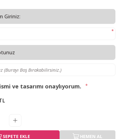
m Giriniz:
*
otunuz
ismi ve tasarımı onaylıyorum.
*
 TL
SEPETE EKLE
HEMEN AL