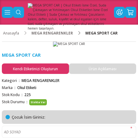
Anasayfa
MEGA RENGARENKLER
MEGA SPORT CAR
MEGA SPORT CAR
Kendi Etiketinizi Oluşturun
Ürün Açıklaması
Kategori
MEGA RENGARENKLER
Marka
Okul Etiketi
Stok Kodu
225
Stok Durumu
Stokta Var
Çocuk İsim Giriniz:
*