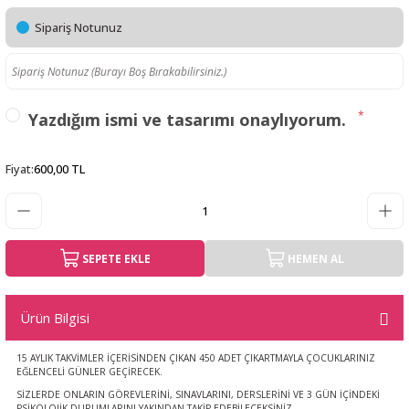
Sipariş Notunuz
*
Yazdığım ismi ve tasarımı onaylıyorum.
Fiyat
:
600,00 TL
SEPETE EKLE
HEMEN AL
Ürün Bilgisi
15 AYLIK TAKVİMLER İÇERİSİNDEN ÇIKAN 450 ADET ÇIKARTMAYLA ÇOCUKLARINIZ
EĞLENCELİ GÜNLER GEÇİRECEK.
SİZLERDE ONLARIN GÖREVLERİNİ, SINAVLARINI, DERSLERİNİ VE 3 GÜN İÇİNDEKİ
PSİKOLOJİK DURUMLARINI YAKINDAN TAKİP EDEBİLECEKSİNİZ.