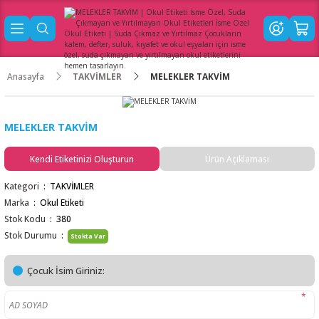
Anasayfa
TAKVİMLER
MELEKLER TAKVİM
MELEKLER TAKVİM
Kendi Etiketinizi Oluşturun
Ürün Açıklaması
Kategori
TAKVİMLER
Marka
Okul Etiketi
Stok Kodu
380
Stok Durumu
Stokta Var
Çocuk İsim Giriniz:
*