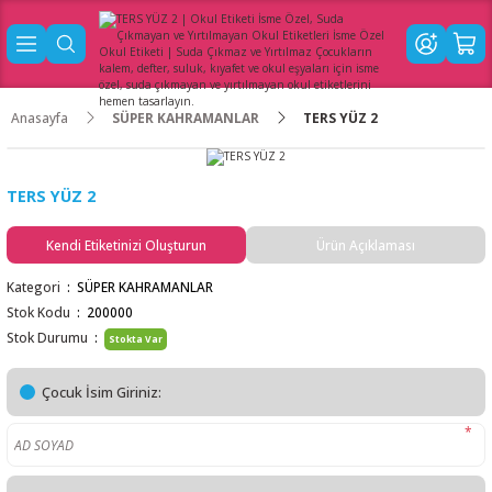
Anasayfa
SÜPER KAHRAMANLAR
TERS YÜZ 2
TERS YÜZ 2
Kendi Etiketinizi Oluşturun
Ürün Açıklaması
Kategori
SÜPER KAHRAMANLAR
Stok Kodu
200000
Stok Durumu
Stokta Var
Çocuk İsim Giriniz:
*